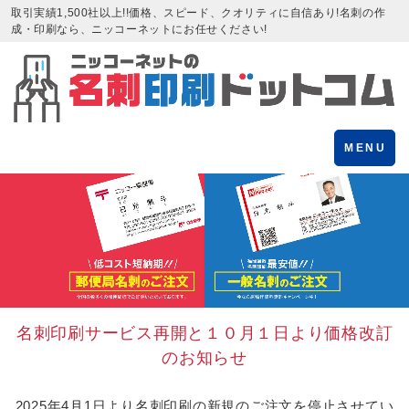
取引実績1,500社以上!!価格、スピード、クオリティに自信あり!名刺の作
成・印刷なら、ニッコーネットにお任せください!
Toggle
MENU
navigation
名刺印刷サービス再開と１０月１日より価格改訂
のお知らせ
2025年4月1日より名刺印刷の新規のご注文を停止させてい