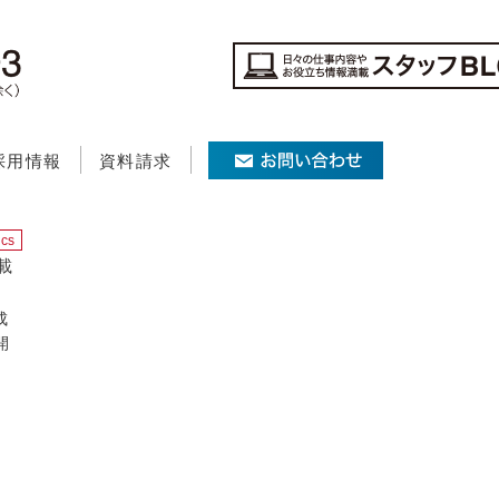
採用情報
資料請求
ics
載
成
開
載中
の